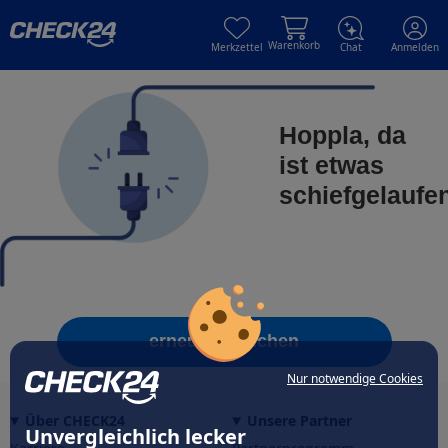
Skip to main content
Skip to main content
Warenkorb
Merkzettel
Chat
Anmelden
Hoppla, da
ist etwas
schiefgelaufe
erneut versuchen
Nur notwendige Cookies
Über CHECK24
Unsere Partner
Unvergleichlich lecker