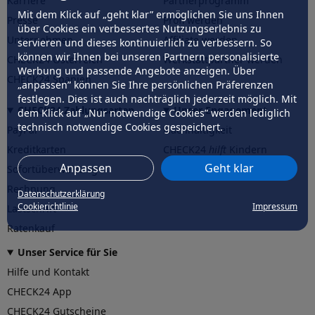
Karriere
Partnerprogramm
Mit dem Klick auf „geht klar” ermöglichen Sie uns Ihnen
Presse
Profi werden
über Cookies ein verbessertes Nutzungserlebnis zu
Unternehmen
Affiliate werden
servieren und dieses kontinuierlich zu verbessern. So
können wir Ihnen bei unseren Partnern personalisierte
CHECK24 Österreich
Werkstattpartner werden
Werbung und passende Angebote anzeigen. Über
CHECK24 Spanien
„anpassen” können Sie Ihre persönlichen Präferenzen
festlegen. Dies ist auch nachträglich jederzeit möglich. Mit
CHECK24 Zahlungsarten
Unser Engagement
dem Klick auf „Nur notwendige Cookies” werden lediglich
technisch notwendige Cookies gespeichert.
PayPal
Nachhaltigkeit
Kreditkarten
CHECK24
hilft
Kindern
Anpassen
Geht klar
Sofortüberweisung
CHECK24
hilft
der Natur
Rechnung
Datenschutzerklärung
Cookierichtlinie
Impressum
Lastschrift
Ratenkauf
Unser Service für Sie
Hilfe und Kontakt
CHECK24 App
CHECK24 Gutscheine