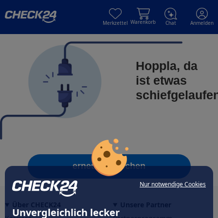
Skip to main content
Skip to main content
Warenkorb
Merkzettel
Chat
Anmelden
Hoppla, da
ist etwas
schiefgelaufe
erneut versuchen
Nur notwendige Cookies
Über CHECK24
Unsere Partner
Unvergleichlich lecker