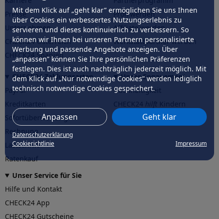
Karriere
Partnerprogramm
Mit dem Klick auf „geht klar” ermöglichen Sie uns Ihnen
Presse
Profi werden
über Cookies ein verbessertes Nutzungserlebnis zu
Unternehmen
Affiliate werden
servieren und dieses kontinuierlich zu verbessern. So
können wir Ihnen bei unseren Partnern personalisierte
CHECK24 Österreich
Werkstattpartner werden
Werbung und passende Angebote anzeigen. Über
CHECK24 Spanien
„anpassen” können Sie Ihre persönlichen Präferenzen
festlegen. Dies ist auch nachträglich jederzeit möglich. Mit
CHECK24 Zahlungsarten
Unser Engagement
dem Klick auf „Nur notwendige Cookies” werden lediglich
technisch notwendige Cookies gespeichert.
PayPal
Nachhaltigkeit
Kreditkarten
CHECK24
hilft
Kindern
Anpassen
Geht klar
Sofortüberweisung
CHECK24
hilft
der Natur
Rechnung
Datenschutzerklärung
Cookierichtlinie
Impressum
Lastschrift
Ratenkauf
Unser Service für Sie
Hilfe und Kontakt
CHECK24 App
CHECK24 Gutscheine