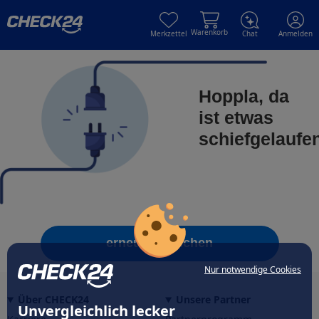
Skip to main content
Skip to main content
Warenkorb
Merkzettel
Chat
Anmelden
Hoppla, da
ist etwas
schiefgelaufe
erneut versuchen
Nur notwendige Cookies
Über CHECK24
Unsere Partner
Unvergleichlich lecker