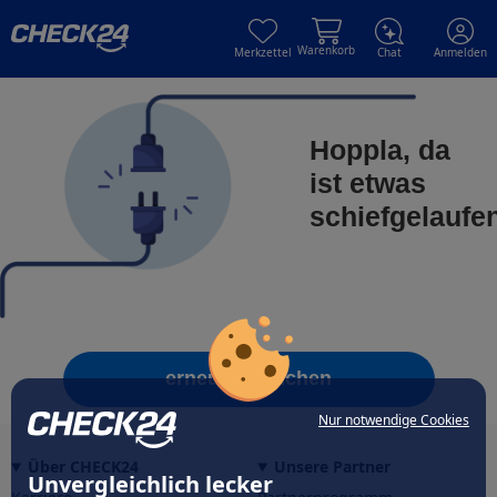
Skip to main content
Skip to main content
Warenkorb
Merkzettel
Chat
Anmelden
Hoppla, da
ist etwas
schiefgelaufe
erneut versuchen
Nur notwendige Cookies
Über CHECK24
Unsere Partner
Unvergleichlich lecker