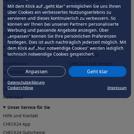
Karriere
Partnerprogramm
Mit dem Klick auf „geht klar” ermöglichen Sie uns Ihnen
Presse
Profi werden
über Cookies ein verbessertes Nutzungserlebnis zu
Unternehmen
Affiliate werden
servieren und dieses kontinuierlich zu verbessern. So
können wir Ihnen bei unseren Partnern personalisierte
CHECK24 Österreich
Werkstattpartner werden
Werbung und passende Angebote anzeigen. Über
CHECK24 Spanien
„anpassen” können Sie Ihre persönlichen Präferenzen
festlegen. Dies ist auch nachträglich jederzeit möglich. Mit
CHECK24 Zahlungsarten
Unser Engagement
dem Klick auf „Nur notwendige Cookies” werden lediglich
technisch notwendige Cookies gespeichert.
PayPal
Nachhaltigkeit
Kreditkarten
CHECK24
hilft
Kindern
Anpassen
Geht klar
Sofortüberweisung
CHECK24
hilft
der Natur
Rechnung
Datenschutzerklärung
Cookierichtlinie
Impressum
Lastschrift
Ratenkauf
Unser Service für Sie
Hilfe und Kontakt
CHECK24 App
CHECK24 Gutscheine