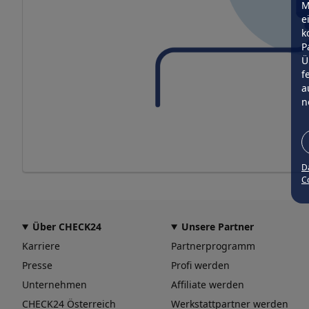
M
e
k
P
Ü
f
a
n
D
Co
Über CHECK24
Unsere Partner
Karriere
Partnerprogramm
Presse
Profi werden
Unternehmen
Affiliate werden
CHECK24 Österreich
Werkstattpartner werden