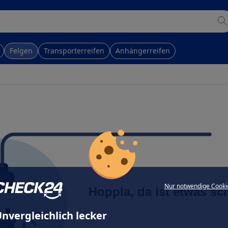
Felgen
Transporterreifen
Anhängerreifen
Nur notwendige Cooki
Hoppla, da ist etwas sc
nvergleichlich lecker