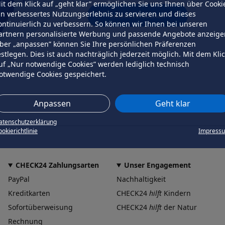
it dem Klick auf „geht klar” ermöglichen Sie uns Ihnen über Cooki
in verbessertes Nutzungserlebnis zu servieren und dieses
erneut versuchen
ontinuierlich zu verbessern. So können wir Ihnen bei unseren
artnern personalisierte Werbung und passende Angebote anzeige
ber „anpassen” können Sie Ihre persönlichen Präferenzen
estlegen. Dies ist auch nachträglich jederzeit möglich. Mit dem Kli
uf „Nur notwendige Cookies” werden lediglich technisch
otwendige Cookies gespeichert.
Anpassen
Geht klar
atenschutzerklärung
okierichtlinie
Impress
CHECK24 Zahlungsarten
Unser Engagement
PayPal
Nachhaltigkeit
Kreditkarten
CHECK24
hilft
Kindern
Sofortüberweisung
CHECK24
hilft
der Natur
Rechnung