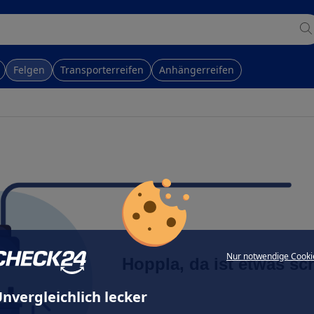
Felgen
Transporterreifen
Anhängerreifen
Nur notwendige Cooki
Hoppla, da ist etwas sc
nvergleichlich lecker