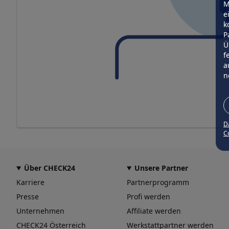
M
e
k
P
Ü
f
a
n
D
Co
Über CHECK24
Unsere Partner
Karriere
Partnerprogramm
Presse
Profi werden
Unternehmen
Affiliate werden
CHECK24 Österreich
Werkstattpartner werden