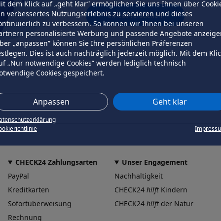
it dem Klick auf „geht klar” ermöglichen Sie uns Ihnen über Cooki
in verbessertes Nutzungserlebnis zu servieren und dieses
erneut versuchen
ontinuierlich zu verbessern. So können wir Ihnen bei unseren
artnern personalisierte Werbung und passende Angebote anzeige
ber „anpassen” können Sie Ihre persönlichen Präferenzen
estlegen. Dies ist auch nachträglich jederzeit möglich. Mit dem Kli
uf „Nur notwendige Cookies” werden lediglich technisch
otwendige Cookies gespeichert.
Anpassen
Geht klar
atenschutzerklärung
okierichtlinie
Impress
CHECK24 Zahlungsarten
Unser Engagement
PayPal
Nachhaltigkeit
Kreditkarten
CHECK24
hilft
Kindern
Sofortüberweisung
CHECK24
hilft
der Natur
Rechnung