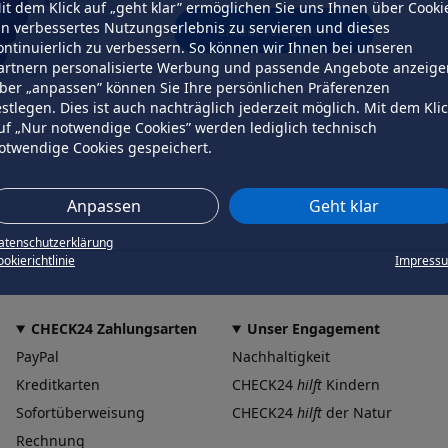
it dem Klick auf „geht klar” ermöglichen Sie uns Ihnen über Cooki
in verbessertes Nutzungserlebnis zu servieren und dieses
erneut versuchen
ontinuierlich zu verbessern. So können wir Ihnen bei unseren
artnern personalisierte Werbung und passende Angebote anzeige
ber „anpassen” können Sie Ihre persönlichen Präferenzen
estlegen. Dies ist auch nachträglich jederzeit möglich. Mit dem Kli
uf „Nur notwendige Cookies” werden lediglich technisch
otwendige Cookies gespeichert.
Anpassen
Geht klar
atenschutzerklärung
okierichtlinie
Impress
CHECK24 Zahlungsarten
Unser Engagement
PayPal
Nachhaltigkeit
Kreditkarten
CHECK24
hilft
Kindern
Sofortüberweisung
CHECK24
hilft
der Natur
Rechnung