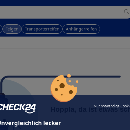
Felgen
Transporterreifen
Anhängerreifen
Nur notwendige Cooki
Hoppla, da ist etwas sc
nvergleichlich lecker