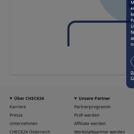
M
e
k
P
Ü
f
a
n
D
Co
Über CHECK24
Unsere Partner
Karriere
Partnerprogramm
Presse
Profi werden
Unternehmen
Affiliate werden
CHECK24 Österreich
Werkstattpartner werden