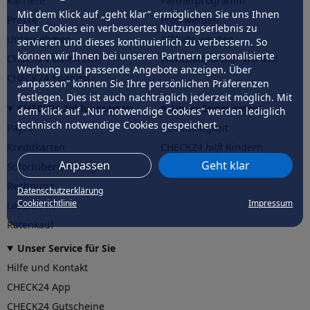
Karriere
Partnerprogramm
Mit dem Klick auf „geht klar” ermöglichen Sie uns Ihnen
Presse
Profi werden
über Cookies ein verbessertes Nutzungserlebnis zu
Unternehmen
Affiliate werden
servieren und dieses kontinuierlich zu verbessern. So
können wir Ihnen bei unseren Partnern personalisierte
CHECK24 Österreich
Werkstattpartner werden
Werbung und passende Angebote anzeigen. Über
CHECK24 Spanien
„anpassen” können Sie Ihre persönlichen Präferenzen
festlegen. Dies ist auch nachträglich jederzeit möglich. Mit
CHECK24 Zahlungsarten
Unser Engagement
dem Klick auf „Nur notwendige Cookies” werden lediglich
technisch notwendige Cookies gespeichert.
PayPal
Nachhaltigkeit
Kreditkarten
CHECK24
hilft
Kindern
Anpassen
Geht klar
Sofortüberweisung
CHECK24
hilft
der Natur
Rechnung
Datenschutzerklärung
Cookierichtlinie
Impressum
Lastschrift
Ratenkauf
Unser Service für Sie
Hilfe und Kontakt
CHECK24 App
CHECK24 Gutscheine