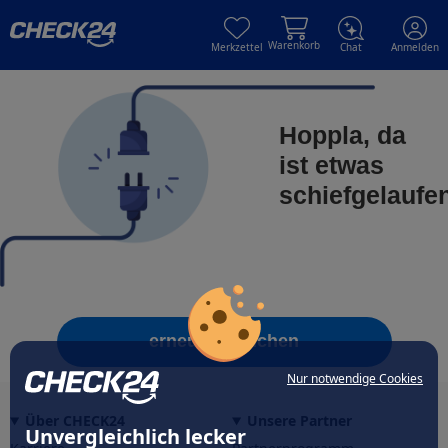
Skip to main content
Skip to main content
Warenkorb
Merkzettel
Chat
Anmelden
Hoppla, da
ist etwas
schiefgelaufe
erneut versuchen
Nur notwendige Cookies
Über CHECK24
Unsere Partner
Unvergleichlich lecker