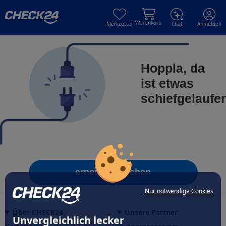
Skip to main content
Skip to main content
Warenkorb
Merkzettel
Chat
Anmelden
Hoppla, da
ist etwas
schiefgelaufe
erneut versuchen
Nur notwendige Cookies
Über CHECK24
Unsere Partner
Unvergleichlich lecker