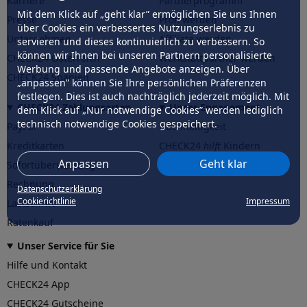
Karriere
Partnerprogramm
Mit dem Klick auf „geht klar” ermöglichen Sie uns Ihnen
Presse
Profi werden
über Cookies ein verbessertes Nutzungserlebnis zu
Unternehmen
Affiliate werden
servieren und dieses kontinuierlich zu verbessern. So
können wir Ihnen bei unseren Partnern personalisierte
CHECK24 Österreich
Werkstattpartner werden
Werbung und passende Angebote anzeigen. Über
CHECK24 Spanien
„anpassen” können Sie Ihre persönlichen Präferenzen
festlegen. Dies ist auch nachträglich jederzeit möglich. Mit
CHECK24 Zahlungsarten
Unser Engagement
dem Klick auf „Nur notwendige Cookies” werden lediglich
technisch notwendige Cookies gespeichert.
PayPal
Nachhaltigkeit
Kreditkarten
CHECK24
hilft
Kindern
Anpassen
Geht klar
Sofortüberweisung
CHECK24
hilft
der Natur
Rechnung
Datenschutzerklärung
Cookierichtlinie
Impressum
Lastschrift
Ratenkauf
Unser Service für Sie
Hilfe und Kontakt
CHECK24 App
CHECK24 Gutscheine