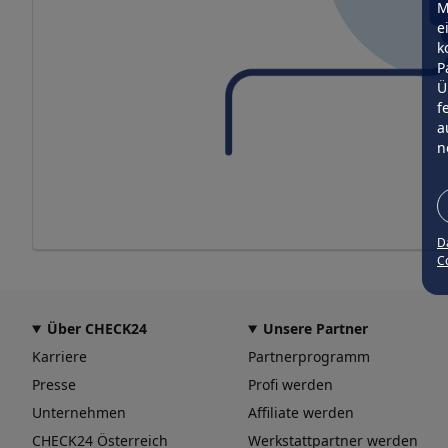
M
e
k
P
Ü
f
a
n
D
Co
Über CHECK24
Unsere Partner
Karriere
Partnerprogramm
Presse
Profi werden
Unternehmen
Affiliate werden
CHECK24 Österreich
Werkstattpartner werden