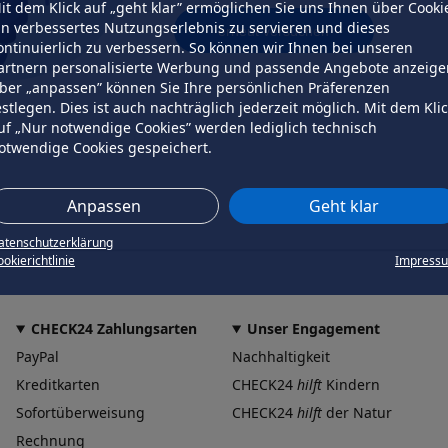
it dem Klick auf „geht klar” ermöglichen Sie uns Ihnen über Cooki
in verbessertes Nutzungserlebnis zu servieren und dieses
erneut versuchen
ontinuierlich zu verbessern. So können wir Ihnen bei unseren
artnern personalisierte Werbung und passende Angebote anzeige
ber „anpassen” können Sie Ihre persönlichen Präferenzen
estlegen. Dies ist auch nachträglich jederzeit möglich. Mit dem Kli
uf „Nur notwendige Cookies” werden lediglich technisch
otwendige Cookies gespeichert.
Anpassen
Geht klar
atenschutzerklärung
okierichtlinie
Impress
CHECK24 Zahlungsarten
Unser Engagement
PayPal
Nachhaltigkeit
Kreditkarten
CHECK24
hilft
Kindern
Sofortüberweisung
CHECK24
hilft
der Natur
Rechnung