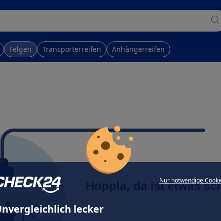
Felgen
Transporterreifen
Anhängerreifen
Nur notwendige Cooki
Hoppla, da ist etwas sc
nvergleichlich lecker