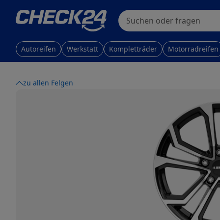
Skip to main content
Skip to main content
Suchen oder fragen
Autoreifen
Werkstatt
Kompletträder
Motorradreifen
zu allen Felgen