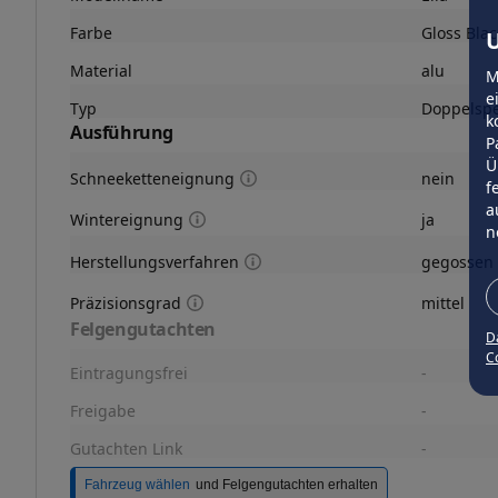
Farbe
Gloss Blac
U
Material
alu
M
e
Typ
Doppelsp
k
Ausführung
P
Ü
Schneeketteneignung
nein
f
a
Wintereignung
ja
n
Herstellungsverfahren
gegossen
Präzisionsgrad
mittel
Felgengutachten
D
Co
Eintragungsfrei
-
Freigabe
-
Gutachten Link
-
Fahrzeug wählen
und Felgengutachten erhalten