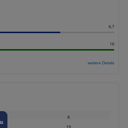
6,7
10
weitere Details
8
es
19