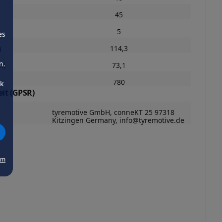
45
5
es
)
114,3
n.
m)
73,1
780
ck
it (GPSR)
tyremotive GmbH, conneKT 25 97318
Kitzingen Germany, info@tyremotive.de
um