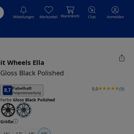
Warenkorb
Mitteilungen
Merkzettel
Chat
Anmelden
it Wheels
Ella
Gloss Black Polished
Fabelhaft
5,0
(
9
)
8,7
Felgenbewertung
Farbe
Gloss Black Polished
Größe
16
"
17
"
18
"
19
"