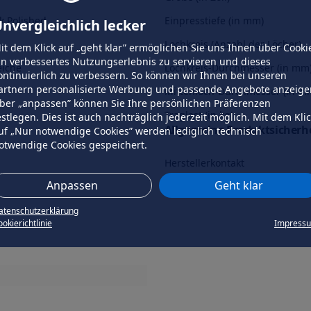
k Polished
Einpresstiefe (in mm)
nvergleichlich lecker
Lochkreis (Anzahl der Löcher)
it dem Klick auf „geht klar” ermöglichen Sie uns Ihnen über Cooki
in verbessertes Nutzungserlebnis zu servieren und dieses
eiche
Lochkreis-Durchmesser (in mm
ontinuierlich zu verbessern. So können wir Ihnen bei unseren
artnern personalisierte Werbung und passende Angebote anzeige
Mittenloch-Durchmesser (in m
ber „anpassen” können Sie Ihre persönlichen Präferenzen
Traglast (in kg)
estlegen. Dies ist auch nachträglich jederzeit möglich. Mit dem Kli
Allgemeine Produktsicherhe
uf „Nur notwendige Cookies” werden lediglich technisch
otwendige Cookies gespeichert.
Herstellerkontakt
Anpassen
Geht klar
atenschutzerklärung
okierichtlinie
Impress