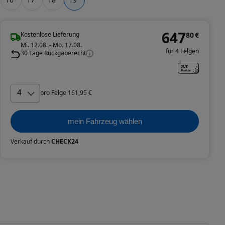
647
Kostenlose Lieferung
80
€
Mi. 12.08. - Mo. 17.08.
für 4 Felgen
30 Tage Rückgaberecht
4
pro
Felge
161
,
95
€
mein Fahrzeug wählen
Verkauf durch
CHECK24