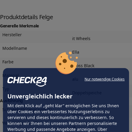
Produktdetails Felge
Generelle Merkmale
Hersteller
it Wheels
Modellname
Ella
Farbe
Gloss Black
Material
alu
Nur notwendige Cookies
Typ
Doppelspeiche
Unvergleichlich lecker
Ausführung
Mit dem Klick auf „geht klar” ermöglichen Sie uns Ihnen
Schneeketteneignung
über Cookies ein verbessertes Nutzungserlebnis zu
nein
servieren und dieses kontinuierlich zu verbessern. So
Wintereignung
können wir Ihnen bei unseren Partnern personalisierte
ja
Werbung und passende Angebote anzeigen. Über