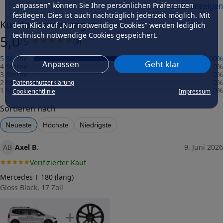
„anpassen” können Sie Ihre persönlichen Präferenzen
mehr anzeigen
Herstellungsverfahren
gegossen
festlegen. Dies ist auch nachträglich jederzeit möglich. Mit
Kundenbewertungen
dem Klick auf „Nur notwendige Cookies” werden lediglich
Präzisionsgrad
technisch notwendige Cookies gespeichert.
5,0
mittel
/5
(
9
)
Felgengutachten
5 Sterne
100
%
Anpassen
Geht klar
Eintragungsfrei
4 Sterne
0
%
-
3 Sterne
0
%
2 Sterne
0
%
Datenschutzerklärung
Freigabe
1 Stern
0
%
Cookierichtlinie
Impressum
-
Sortieren nach
Gutachten Link
-
Neueste
Höchste
Niedrigste
Fahrzeug wählen
und Felgengutachten erhalten
AB
Axel B.
9. Juni 2026
Dimension
Verifizierter Kauf
Breite (in Zoll)
8
Mercedes T 180 (lang)
Gloss Black, 17 Zoll
Größe (in Zoll)
19
+
Einpresstiefe (in mm)
45