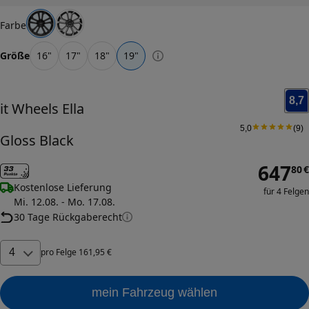
Farbe
Größe
16
"
17
"
18
"
19
"
8,7
it Wheels
Ella
5,0
(
9
)
Gloss Black
647
80
€
Kostenlose Lieferung
für 4 Felgen
Mi. 12.08. - Mo. 17.08.
30 Tage Rückgaberecht
4
pro
Felge
161
,
95
€
mein Fahrzeug wählen