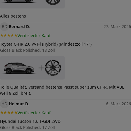
Lochkreis (Anzahl der Löcher)
5
Alles bestens
Lochkreis-Durchmesser (in mm)
BD
114,3
Bernard D.
27. März 2026
Verifizierter Kauf
Mittenloch-Durchmesser (in
73,1
mm)
Toyota C-HR 2.0 VVT-i (Hybrid) (Mindestzoll 17")
Gloss Black Polished, 18 Zoll
Traglast (in kg)
780
Allgemeine Produktsicherheit
+
(GPSR)
Herstellerkontakt
tyremotive GmbH, conneKT
25 97318 Kitzingen
Germany,
Tolle Qualität, Versand bestens! Passt super zum CH-R. Mit ABE
info@tyremotive.de
weil 8 Zoll breit.
HD
Helmut D.
6. März 2026
Verifizierter Kauf
Hyundai Tucson 1.6 T-GDI 2WD
Gloss Black Polished, 17 Zoll