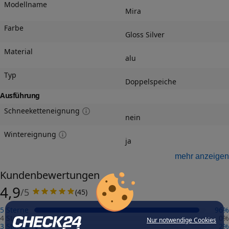
Modellname
Mira
Farbe
Gloss Silver
Material
alu
Typ
Doppelspeiche
Ausführung
Schneeketteneignung
nein
Wintereignung
ja
Felgengutachten
mehr anzeigen
Eintragungsfrei
Kundenbewertungen
-
4,9
/5
(
45
)
Freigabe
-
5 Sterne
96
%
Gutachten Link
4 Sterne
0
%
Nur notwendige Cookies
-
3 Sterne
2
%