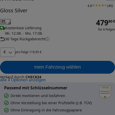
4,9
(
45
)
Gloss Silver
479
80
€
Kostenlose Lieferung
für 4 Felgen
Mi. 12.08. - Mo. 17.08.
30 Tage Rückgaberecht
4
pro
Felge
119
,
95
€
mein Fahrzeug wählen
Verkauf durch
CHECK24
alle
4
Optionen anzeigen
Passend mit Schlüsselnummer
Direkt montieren und losfahren
Ohne Vorstellung bei einer Prüfstelle (z.B. TÜV)
Ohne Eintragung in die Fahrzeugpapiere