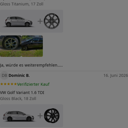
Herstellerkontakt
Gloss Titanium, 17 Zoll
tyremotive GmbH, conneKT
25 97318 Kitzingen
Germany,
+
info@tyremotive.de
Ja, würde es weiterempfehlen…..
DB
Dominic B.
16. Juni 2026
Verifizierter Kauf
VW Golf Variant 1.6 TDI
Gloss Black, 18 Zoll
+