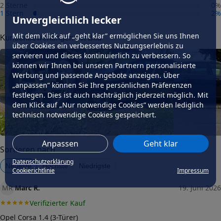
2 Sterne
0
%
1 Stern
2
%
Fahrzeug wählen
und Felgengutachten erhalten
Unvergleichlich lecker
Dimension
Mit dem Klick auf „geht klar” ermöglichen Sie uns Ihnen
Kundenbewertungen mit Bild
über Cookies ein verbessertes Nutzungserlebnis zu
Breite (in Zoll)
7,5
servieren und dieses kontinuierlich zu verbessern. So
können wir Ihnen bei unseren Partnern personalisierte
Größe (in Zoll)
Werbung und passende Angebote anzeigen. Über
18
„anpassen” können Sie Ihre persönlichen Präferenzen
Einpresstiefe (in mm)
festlegen. Dies ist auch nachträglich jederzeit möglich. Mit
42
dem Klick auf „Nur notwendige Cookies” werden lediglich
Lochkreis (Anzahl der Löcher)
technisch notwendige Cookies gespeichert.
5
Lochkreis-Durchmesser (in mm)
Anpassen
Geht klar
112
Sortieren nach
Mittenloch-Durchmesser (in
Datenschutzerklärung
Neueste
Höchste
Niedrigste
70,1
mm)
Cookierichtlinie
Impressum
Traglast (in kg)
MR
Marc R.
19. Juni 2026
715
Verifizierter Kauf
Allgemeine Produktsicherheit
(GPSR)
Opel Corsa 1.4 (3-Türer)