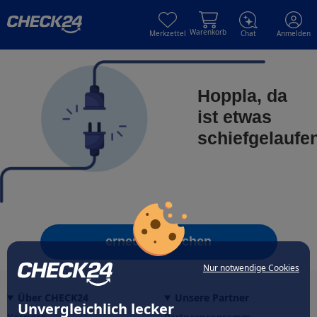
Skip to main content
Skip to main content
Warenkorb
Merkzettel
Chat
Anmelden
Hoppla, da
ist etwas
schiefgelaufe
erneut versuchen
Nur notwendige Cookies
Über CHECK24
Unsere Partner
Unvergleichlich lecker