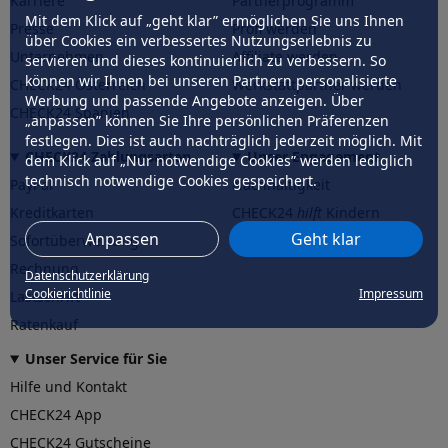
Karriere
Partnerprogramm
Mit dem Klick auf „geht klar” ermöglichen Sie uns Ihnen
Presse
Profi werden
über Cookies ein verbessertes Nutzungserlebnis zu
Unternehmen
Affiliate werden
servieren und dieses kontinuierlich zu verbessern. So
können wir Ihnen bei unseren Partnern personalisierte
CHECK24 Österreich
Werkstattpartner werden
Werbung und passende Angebote anzeigen. Über
CHECK24 Spanien
„anpassen” können Sie Ihre persönlichen Präferenzen
festlegen. Dies ist auch nachträglich jederzeit möglich. Mit
CHECK24 Zahlungsarten
Unser Engagement
dem Klick auf „Nur notwendige Cookies” werden lediglich
technisch notwendige Cookies gespeichert.
PayPal
Nachhaltigkeit
Kreditkarten
CHECK24
hilft
Kindern
Anpassen
Geht klar
Sofortüberweisung
CHECK24
hilft
der Natur
Rechnung
Datenschutzerklärung
Cookierichtlinie
Impressum
Lastschrift
Ratenkauf
Unser Service für Sie
Hilfe und Kontakt
CHECK24 App
CHECK24 Gutscheine