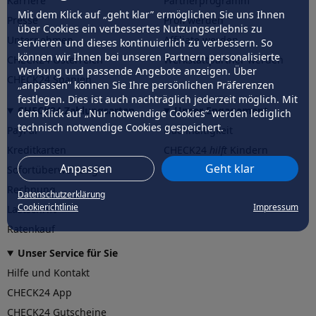
Karriere
Partnerprogramm
Mit dem Klick auf „geht klar” ermöglichen Sie uns Ihnen
Presse
Profi werden
über Cookies ein verbessertes Nutzungserlebnis zu
Unternehmen
Affiliate werden
servieren und dieses kontinuierlich zu verbessern. So
können wir Ihnen bei unseren Partnern personalisierte
CHECK24 Österreich
Werkstattpartner werden
Werbung und passende Angebote anzeigen. Über
CHECK24 Spanien
„anpassen” können Sie Ihre persönlichen Präferenzen
festlegen. Dies ist auch nachträglich jederzeit möglich. Mit
CHECK24 Zahlungsarten
Unser Engagement
dem Klick auf „Nur notwendige Cookies” werden lediglich
technisch notwendige Cookies gespeichert.
PayPal
Nachhaltigkeit
Kreditkarten
CHECK24
hilft
Kindern
Anpassen
Geht klar
Sofortüberweisung
CHECK24
hilft
der Natur
Rechnung
Datenschutzerklärung
Cookierichtlinie
Impressum
Lastschrift
Ratenkauf
Unser Service für Sie
Hilfe und Kontakt
CHECK24 App
CHECK24 Gutscheine