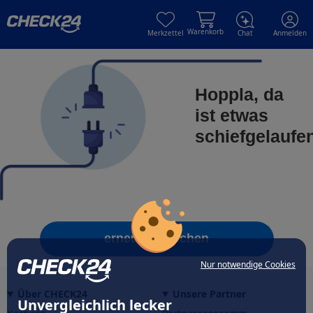
Skip to main content
Skip to main content
Warenkorb
Merkzettel
Chat
Anmelden
Hoppla, da
ist etwas
schiefgelaufe
erneut versuchen
Nur notwendige Cookies
Über CHECK24
Unsere Partner
Unvergleichlich lecker