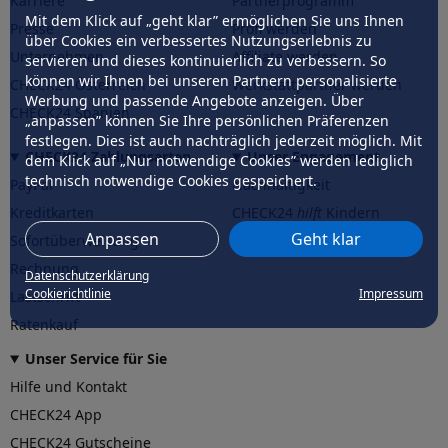
Karriere
Partnerprogramm
Mit dem Klick auf „geht klar” ermöglichen Sie uns Ihnen
Presse
Profi werden
über Cookies ein verbessertes Nutzungserlebnis zu
Unternehmen
Affiliate werden
servieren und dieses kontinuierlich zu verbessern. So
können wir Ihnen bei unseren Partnern personalisierte
CHECK24 Österreich
Werkstattpartner werden
Werbung und passende Angebote anzeigen. Über
CHECK24 Spanien
„anpassen” können Sie Ihre persönlichen Präferenzen
festlegen. Dies ist auch nachträglich jederzeit möglich. Mit
CHECK24 Zahlungsarten
Unser Engagement
dem Klick auf „Nur notwendige Cookies” werden lediglich
technisch notwendige Cookies gespeichert.
PayPal
Nachhaltigkeit
Kreditkarten
CHECK24
hilft
Kindern
Anpassen
Geht klar
Sofortüberweisung
CHECK24
hilft
der Natur
Rechnung
Datenschutzerklärung
Cookierichtlinie
Impressum
Lastschrift
Ratenkauf
Unser Service für Sie
Hilfe und Kontakt
CHECK24 App
CHECK24 Gutscheine