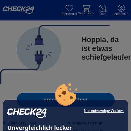
Skip to main content
Skip to main content
Warenkorb
Merkzettel
Chat
Anmelden
Hoppla, da
ist etwas
schiefgelaufe
erneut versuchen
Nur notwendige Cookies
Über CHECK24
Unsere Partner
Unvergleichlich lecker