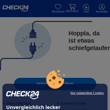
Skip to main content
Skip to main content
Warenkorb
Merkzettel
Chat
Anmelden
Hoppla, da
ist etwas
schiefgelaufe
erneut versuchen
Nur notwendige Cookies
Über CHECK24
Unsere Partner
Unvergleichlich lecker