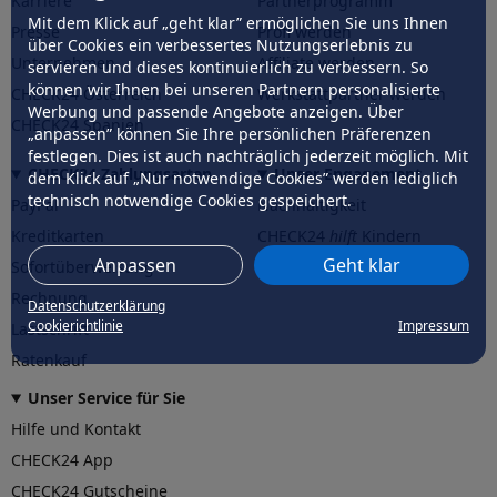
Karriere
Partnerprogramm
Mit dem Klick auf „geht klar” ermöglichen Sie uns Ihnen
Presse
Profi werden
über Cookies ein verbessertes Nutzungserlebnis zu
Unternehmen
Affiliate werden
servieren und dieses kontinuierlich zu verbessern. So
können wir Ihnen bei unseren Partnern personalisierte
CHECK24 Österreich
Werkstattpartner werden
Werbung und passende Angebote anzeigen. Über
CHECK24 Spanien
„anpassen” können Sie Ihre persönlichen Präferenzen
festlegen. Dies ist auch nachträglich jederzeit möglich. Mit
CHECK24 Zahlungsarten
Unser Engagement
dem Klick auf „Nur notwendige Cookies” werden lediglich
technisch notwendige Cookies gespeichert.
PayPal
Nachhaltigkeit
Kreditkarten
CHECK24
hilft
Kindern
Anpassen
Geht klar
Sofortüberweisung
CHECK24
hilft
der Natur
Rechnung
Datenschutzerklärung
Cookierichtlinie
Impressum
Lastschrift
Ratenkauf
Unser Service für Sie
Hilfe und Kontakt
CHECK24 App
CHECK24 Gutscheine