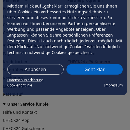
Karriere
Partnerprogramm
Mit dem Klick auf „geht klar” ermöglichen Sie uns Ihnen
Presse
Profi werden
über Cookies ein verbessertes Nutzungserlebnis zu
Unternehmen
Affiliate werden
servieren und dieses kontinuierlich zu verbessern. So
können wir Ihnen bei unseren Partnern personalisierte
CHECK24 Österreich
Werkstattpartner werden
Werbung und passende Angebote anzeigen. Über
CHECK24 Spanien
„anpassen” können Sie Ihre persönlichen Präferenzen
festlegen. Dies ist auch nachträglich jederzeit möglich. Mit
CHECK24 Zahlungsarten
Unser Engagement
dem Klick auf „Nur notwendige Cookies” werden lediglich
technisch notwendige Cookies gespeichert.
PayPal
Nachhaltigkeit
Kreditkarten
CHECK24
hilft
Kindern
Anpassen
Geht klar
Sofortüberweisung
CHECK24
hilft
der Natur
Rechnung
Datenschutzerklärung
Cookierichtlinie
Impressum
Lastschrift
Ratenkauf
Unser Service für Sie
Hilfe und Kontakt
CHECK24 App
CHECK24 Gutscheine