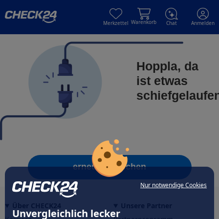
Skip to main content
Skip to main content
Warenkorb
Merkzettel
Chat
Anmelden
Hoppla, da
ist etwas
schiefgelaufe
erneut versuchen
Nur notwendige Cookies
Über CHECK24
Unsere Partner
Unvergleichlich lecker