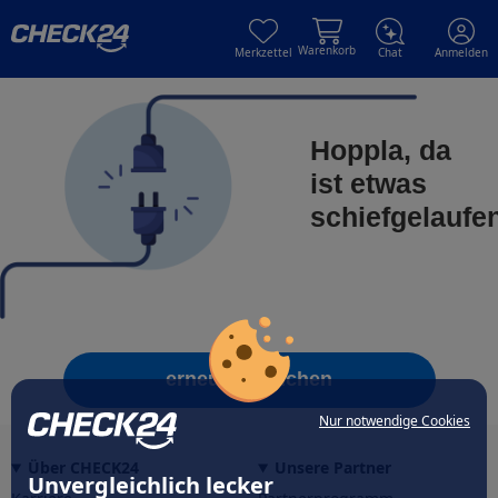
Skip to main content
Skip to main content
Warenkorb
Merkzettel
Chat
Anmelden
Hoppla, da
ist etwas
schiefgelaufe
erneut versuchen
Nur notwendige Cookies
Über CHECK24
Unsere Partner
Unvergleichlich lecker