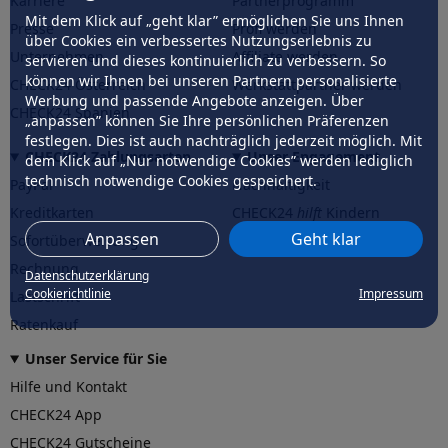
Karriere
Partnerprogramm
Mit dem Klick auf „geht klar” ermöglichen Sie uns Ihnen
Presse
Profi werden
über Cookies ein verbessertes Nutzungserlebnis zu
Unternehmen
Affiliate werden
servieren und dieses kontinuierlich zu verbessern. So
können wir Ihnen bei unseren Partnern personalisierte
CHECK24 Österreich
Werkstattpartner werden
Werbung und passende Angebote anzeigen. Über
CHECK24 Spanien
„anpassen” können Sie Ihre persönlichen Präferenzen
festlegen. Dies ist auch nachträglich jederzeit möglich. Mit
CHECK24 Zahlungsarten
Unser Engagement
dem Klick auf „Nur notwendige Cookies” werden lediglich
technisch notwendige Cookies gespeichert.
PayPal
Nachhaltigkeit
Kreditkarten
CHECK24
hilft
Kindern
Anpassen
Geht klar
Sofortüberweisung
CHECK24
hilft
der Natur
Rechnung
Datenschutzerklärung
Cookierichtlinie
Impressum
Lastschrift
Ratenkauf
Unser Service für Sie
Hilfe und Kontakt
CHECK24 App
CHECK24 Gutscheine