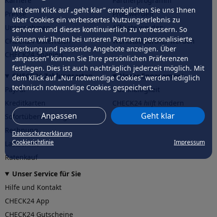
Karriere
Partnerprogramm
Mit dem Klick auf „geht klar” ermöglichen Sie uns Ihnen
Presse
Profi werden
über Cookies ein verbessertes Nutzungserlebnis zu
Unternehmen
Affiliate werden
servieren und dieses kontinuierlich zu verbessern. So
können wir Ihnen bei unseren Partnern personalisierte
CHECK24 Österreich
Werkstattpartner werden
Werbung und passende Angebote anzeigen. Über
CHECK24 Spanien
„anpassen” können Sie Ihre persönlichen Präferenzen
festlegen. Dies ist auch nachträglich jederzeit möglich. Mit
CHECK24 Zahlungsarten
Unser Engagement
dem Klick auf „Nur notwendige Cookies” werden lediglich
technisch notwendige Cookies gespeichert.
PayPal
Nachhaltigkeit
Kreditkarten
CHECK24
hilft
Kindern
Anpassen
Geht klar
Sofortüberweisung
CHECK24
hilft
der Natur
Rechnung
Datenschutzerklärung
Cookierichtlinie
Impressum
Lastschrift
Ratenkauf
Unser Service für Sie
Hilfe und Kontakt
CHECK24 App
CHECK24 Gutscheine