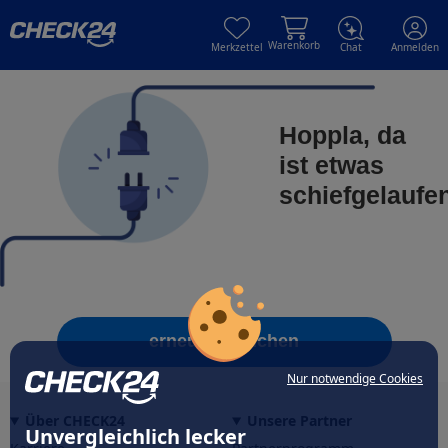
Skip to main content
Skip to main content
Warenkorb
Merkzettel
Chat
Anmelden
Hoppla, da
ist etwas
schiefgelaufe
erneut versuchen
Nur notwendige Cookies
Über CHECK24
Unsere Partner
Unvergleichlich lecker