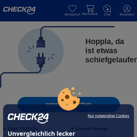
Skip to main content
Skip to main content
Warenkorb
Merkzettel
Chat
Anmelden
Hoppla, da
ist etwas
schiefgelaufe
erneut versuchen
Nur notwendige Cookies
Über CHECK24
Unsere Partner
Unvergleichlich lecker