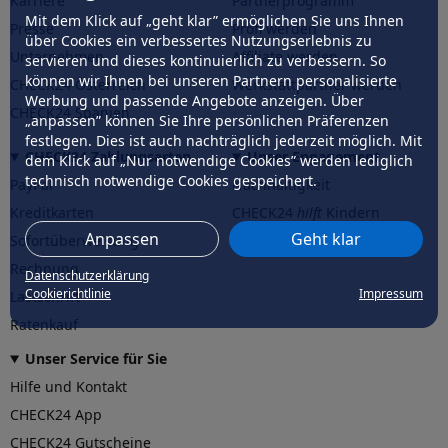
Karriere
Partnerprogramm
Mit dem Klick auf „geht klar” ermöglichen Sie uns Ihnen
Presse
Profi werden
über Cookies ein verbessertes Nutzungserlebnis zu
Unternehmen
Affiliate werden
servieren und dieses kontinuierlich zu verbessern. So
können wir Ihnen bei unseren Partnern personalisierte
CHECK24 Österreich
Werkstattpartner werden
Werbung und passende Angebote anzeigen. Über
CHECK24 Spanien
„anpassen” können Sie Ihre persönlichen Präferenzen
festlegen. Dies ist auch nachträglich jederzeit möglich. Mit
CHECK24 Zahlungsarten
Unser Engagement
dem Klick auf „Nur notwendige Cookies” werden lediglich
technisch notwendige Cookies gespeichert.
PayPal
Nachhaltigkeit
Kreditkarten
CHECK24
hilft
Kindern
Anpassen
Geht klar
Sofortüberweisung
CHECK24
hilft
der Natur
Rechnung
Datenschutzerklärung
Cookierichtlinie
Impressum
Lastschrift
Ratenkauf
Unser Service für Sie
Hilfe und Kontakt
CHECK24 App
CHECK24 Gutscheine