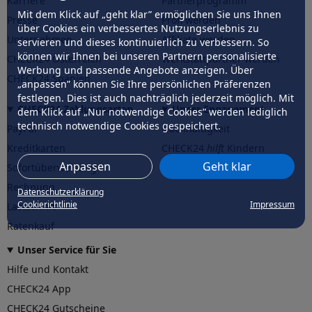
Karriere
Partnerprogramm
Mit dem Klick auf „geht klar” ermöglichen Sie uns Ihnen
Presse
Profi werden
über Cookies ein verbessertes Nutzungserlebnis zu
Unternehmen
Affiliate werden
servieren und dieses kontinuierlich zu verbessern. So
können wir Ihnen bei unseren Partnern personalisierte
CHECK24 Österreich
Werkstattpartner werden
Werbung und passende Angebote anzeigen. Über
CHECK24 Spanien
„anpassen” können Sie Ihre persönlichen Präferenzen
festlegen. Dies ist auch nachträglich jederzeit möglich. Mit
CHECK24 Zahlungsarten
Unser Engagement
dem Klick auf „Nur notwendige Cookies” werden lediglich
technisch notwendige Cookies gespeichert.
PayPal
Nachhaltigkeit
Kreditkarten
CHECK24
hilft
Kindern
Anpassen
Geht klar
Sofortüberweisung
CHECK24
hilft
der Natur
Rechnung
Datenschutzerklärung
Cookierichtlinie
Impressum
Lastschrift
Ratenkauf
Unser Service für Sie
Hilfe und Kontakt
CHECK24 App
CHECK24 Gutscheine