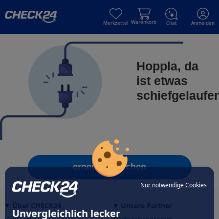
Skip to main content
Skip to main content
Warenkorb
Merkzettel
Chat
Anmelden
Hoppla, da
ist etwas
schiefgelaufe
erneut versuchen
Nur notwendige Cookies
Über CHECK24
Unsere Partner
Unvergleichlich lecker