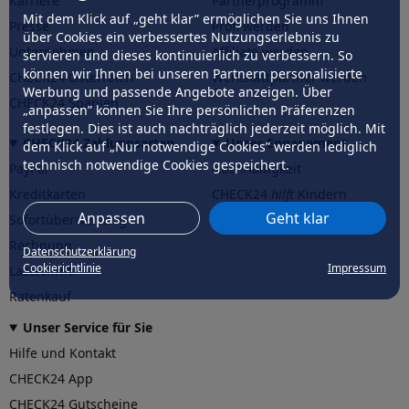
Karriere
Partnerprogramm
Mit dem Klick auf „geht klar” ermöglichen Sie uns Ihnen
Presse
Profi werden
über Cookies ein verbessertes Nutzungserlebnis zu
Unternehmen
Affiliate werden
servieren und dieses kontinuierlich zu verbessern. So
können wir Ihnen bei unseren Partnern personalisierte
CHECK24 Österreich
Werkstattpartner werden
Werbung und passende Angebote anzeigen. Über
CHECK24 Spanien
„anpassen” können Sie Ihre persönlichen Präferenzen
festlegen. Dies ist auch nachträglich jederzeit möglich. Mit
CHECK24 Zahlungsarten
Unser Engagement
dem Klick auf „Nur notwendige Cookies” werden lediglich
technisch notwendige Cookies gespeichert.
PayPal
Nachhaltigkeit
Kreditkarten
CHECK24
hilft
Kindern
Anpassen
Geht klar
Sofortüberweisung
CHECK24
hilft
der Natur
Rechnung
Datenschutzerklärung
Cookierichtlinie
Impressum
Lastschrift
Ratenkauf
Unser Service für Sie
Hilfe und Kontakt
CHECK24 App
CHECK24 Gutscheine