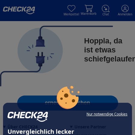
Skip to main content
Skip to main content
Warenkorb
Merkzettel
Chat
Anmelden
Hoppla, da
ist etwas
schiefgelaufe
erneut versuchen
Nur notwendige Cookies
Über CHECK24
Unsere Partner
Unvergleichlich lecker