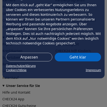
Karriere
Partnerprogramm
Mit dem Klick auf „geht klar” ermöglichen Sie uns Ihnen
Presse
Profi werden
über Cookies ein verbessertes Nutzungserlebnis zu
Unternehmen
Affiliate werden
servieren und dieses kontinuierlich zu verbessern. So
können wir Ihnen bei unseren Partnern personalisierte
CHECK24 Österreich
Werkstattpartner werden
Werbung und passende Angebote anzeigen. Über
CHECK24 Spanien
„anpassen” können Sie Ihre persönlichen Präferenzen
festlegen. Dies ist auch nachträglich jederzeit möglich. Mit
CHECK24 Zahlungsarten
Unser Engagement
dem Klick auf „Nur notwendige Cookies” werden lediglich
technisch notwendige Cookies gespeichert.
PayPal
Nachhaltigkeit
Kreditkarten
CHECK24
hilft
Kindern
Anpassen
Geht klar
Sofortüberweisung
CHECK24
hilft
der Natur
Rechnung
Datenschutzerklärung
Cookierichtlinie
Impressum
Lastschrift
Ratenkauf
Unser Service für Sie
Hilfe und Kontakt
CHECK24 App
CHECK24 Gutscheine