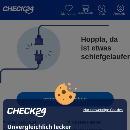
Skip to main content
Skip to main content
Warenkorb
Merkzettel
Chat
Anmelden
Hoppla, da
ist etwas
schiefgelaufe
erneut versuchen
Nur notwendige Cookies
Über CHECK24
Unsere Partner
Unvergleichlich lecker