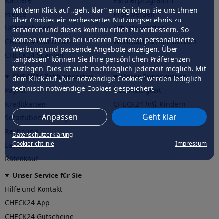
Karriere
Partnerprogramm
Mit dem Klick auf „geht klar” ermöglichen Sie uns Ihnen
Presse
Profi werden
über Cookies ein verbessertes Nutzungserlebnis zu
Unternehmen
Affiliate werden
servieren und dieses kontinuierlich zu verbessern. So
können wir Ihnen bei unseren Partnern personalisierte
CHECK24 Österreich
Werkstattpartner werden
Werbung und passende Angebote anzeigen. Über
CHECK24 Spanien
„anpassen” können Sie Ihre persönlichen Präferenzen
festlegen. Dies ist auch nachträglich jederzeit möglich. Mit
CHECK24 Zahlungsarten
Unser Engagement
dem Klick auf „Nur notwendige Cookies” werden lediglich
technisch notwendige Cookies gespeichert.
PayPal
Nachhaltigkeit
Kreditkarten
CHECK24
hilft
Kindern
Anpassen
Geht klar
Sofortüberweisung
CHECK24
hilft
der Natur
Rechnung
Datenschutzerklärung
Cookierichtlinie
Impressum
Lastschrift
Ratenkauf
Unser Service für Sie
Hilfe und Kontakt
CHECK24 App
CHECK24 Gutscheine