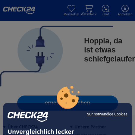
Skip to main content
Skip to main content
Warenkorb
Merkzettel
Chat
Anmelden
Hoppla, da
ist etwas
schiefgelaufe
erneut versuchen
Nur notwendige Cookies
Über CHECK24
Unsere Partner
Unvergleichlich lecker