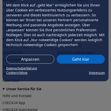
Karriere
Partnerprogramm
Mit dem Klick auf „geht klar” ermöglichen Sie uns Ihnen
Presse
Profi werden
über Cookies ein verbessertes Nutzungserlebnis zu
Unternehmen
Affiliate werden
servieren und dieses kontinuierlich zu verbessern. So
können wir Ihnen bei unseren Partnern personalisierte
CHECK24 Österreich
Werkstattpartner werden
Werbung und passende Angebote anzeigen. Über
CHECK24 Spanien
„anpassen” können Sie Ihre persönlichen Präferenzen
festlegen. Dies ist auch nachträglich jederzeit möglich. Mit
CHECK24 Zahlungsarten
Unser Engagement
dem Klick auf „Nur notwendige Cookies” werden lediglich
technisch notwendige Cookies gespeichert.
PayPal
Nachhaltigkeit
Kreditkarten
CHECK24
hilft
Kindern
Anpassen
Geht klar
Sofortüberweisung
CHECK24
hilft
der Natur
Rechnung
Datenschutzerklärung
Cookierichtlinie
Impressum
Lastschrift
Ratenkauf
Unser Service für Sie
Hilfe und Kontakt
CHECK24 App
CHECK24 Gutscheine