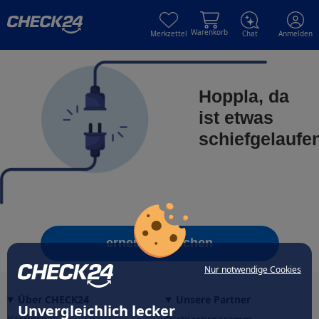
Skip to main content
Skip to main content
Warenkorb
Merkzettel
Chat
Anmelden
Hoppla, da
ist etwas
schiefgelaufe
erneut versuchen
Nur notwendige Cookies
Über CHECK24
Unsere Partner
Unvergleichlich lecker