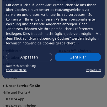
Karriere
Partnerprogramm
Mit dem Klick auf „geht klar” ermöglichen Sie uns Ihnen
Presse
Profi werden
über Cookies ein verbessertes Nutzungserlebnis zu
Unternehmen
Affiliate werden
servieren und dieses kontinuierlich zu verbessern. So
können wir Ihnen bei unseren Partnern personalisierte
CHECK24 Österreich
Werkstattpartner werden
Werbung und passende Angebote anzeigen. Über
CHECK24 Spanien
„anpassen” können Sie Ihre persönlichen Präferenzen
festlegen. Dies ist auch nachträglich jederzeit möglich. Mit
CHECK24 Zahlungsarten
Unser Engagement
dem Klick auf „Nur notwendige Cookies” werden lediglich
technisch notwendige Cookies gespeichert.
PayPal
Nachhaltigkeit
Kreditkarten
CHECK24
hilft
Kindern
Anpassen
Geht klar
Sofortüberweisung
CHECK24
hilft
der Natur
Rechnung
Datenschutzerklärung
Cookierichtlinie
Impressum
Lastschrift
Ratenkauf
Unser Service für Sie
Hilfe und Kontakt
CHECK24 App
CHECK24 Gutscheine