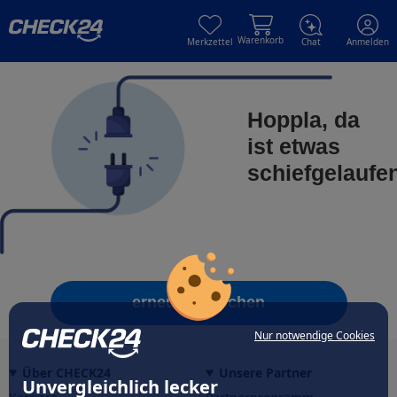
Skip to main content
Skip to main content
Warenkorb
Merkzettel
Chat
Anmelden
Hoppla, da
ist etwas
schiefgelaufe
erneut versuchen
Nur notwendige Cookies
Über CHECK24
Unsere Partner
Unvergleichlich lecker