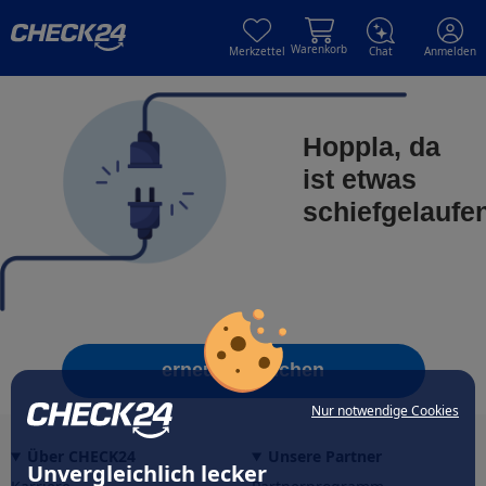
Skip to main content
Skip to main content
Warenkorb
Merkzettel
Chat
Anmelden
Hoppla, da
ist etwas
schiefgelaufe
erneut versuchen
Nur notwendige Cookies
Über CHECK24
Unsere Partner
Unvergleichlich lecker