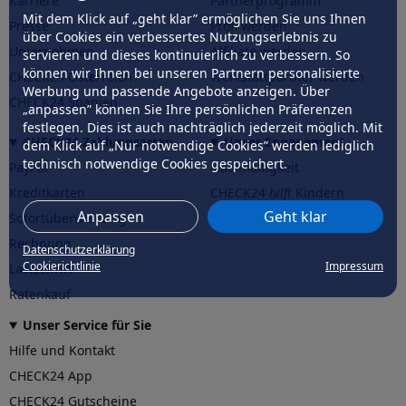
Karriere
Partnerprogramm
Mit dem Klick auf „geht klar” ermöglichen Sie uns Ihnen
Presse
Profi werden
über Cookies ein verbessertes Nutzungserlebnis zu
Unternehmen
Affiliate werden
servieren und dieses kontinuierlich zu verbessern. So
können wir Ihnen bei unseren Partnern personalisierte
CHECK24 Österreich
Werkstattpartner werden
Werbung und passende Angebote anzeigen. Über
CHECK24 Spanien
„anpassen” können Sie Ihre persönlichen Präferenzen
festlegen. Dies ist auch nachträglich jederzeit möglich. Mit
CHECK24 Zahlungsarten
Unser Engagement
dem Klick auf „Nur notwendige Cookies” werden lediglich
technisch notwendige Cookies gespeichert.
PayPal
Nachhaltigkeit
Kreditkarten
CHECK24
hilft
Kindern
Anpassen
Geht klar
Sofortüberweisung
CHECK24
hilft
der Natur
Rechnung
Datenschutzerklärung
Cookierichtlinie
Impressum
Lastschrift
Ratenkauf
Unser Service für Sie
Hilfe und Kontakt
CHECK24 App
CHECK24 Gutscheine