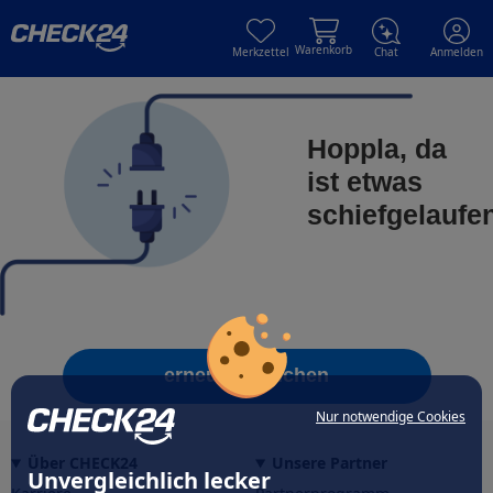
Skip to main content
Skip to main content
Warenkorb
Merkzettel
Chat
Anmelden
Hoppla, da
ist etwas
schiefgelaufe
erneut versuchen
Nur notwendige Cookies
Über CHECK24
Unsere Partner
Unvergleichlich lecker