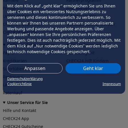
Karriere
Partnerprogramm
Mit dem Klick auf „geht klar” ermöglichen Sie uns Ihnen
Presse
Profi werden
über Cookies ein verbessertes Nutzungserlebnis zu
Unternehmen
Affiliate werden
servieren und dieses kontinuierlich zu verbessern. So
können wir Ihnen bei unseren Partnern personalisierte
CHECK24 Österreich
Werkstattpartner werden
Werbung und passende Angebote anzeigen. Über
CHECK24 Spanien
„anpassen” können Sie Ihre persönlichen Präferenzen
festlegen. Dies ist auch nachträglich jederzeit möglich. Mit
CHECK24 Zahlungsarten
Unser Engagement
dem Klick auf „Nur notwendige Cookies” werden lediglich
technisch notwendige Cookies gespeichert.
PayPal
Nachhaltigkeit
Kreditkarten
CHECK24
hilft
Kindern
Anpassen
Geht klar
Sofortüberweisung
CHECK24
hilft
der Natur
Rechnung
Datenschutzerklärung
Cookierichtlinie
Impressum
Lastschrift
Ratenkauf
Unser Service für Sie
Hilfe und Kontakt
CHECK24 App
CHECK24 Gutscheine